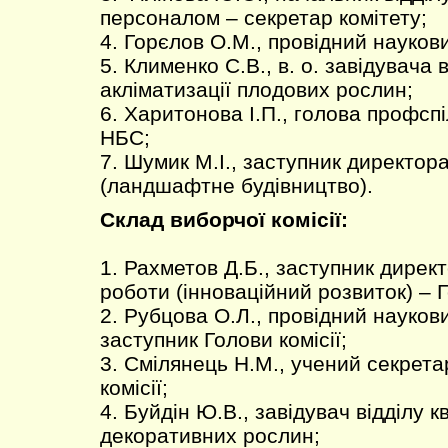
персоналом – секретар комітету;
4. Горєлов О.М., провідний наукови
5. Клименко С.В., в. о. завідувача в
акліматизації плодових рослин;
6. Харитонова І.П., голова профспі
НБС;
7. Шумик М.І., заступник директор
(ландшафтне будівництво).
Склад виборчої комісії:
1. Рахметов Д.Б., заступник директ
роботи (інноваційний розвиток) – Г
2. Рубцова О.Л., провідний наукови
заступник Голови комісії;
3. Смілянець Н.М., учений секрет
комісії;
4. Буйдін Ю.В., завідувач відділу к
декоративних рослин;