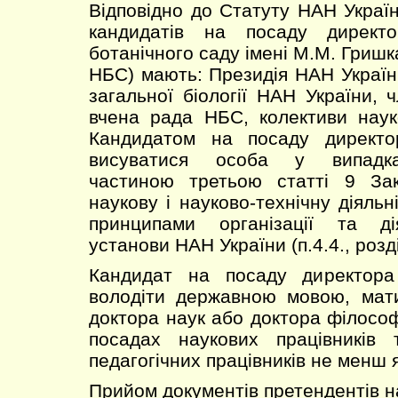
Відповідно до Статуту НАН Украї
кандидатів на посаду директо
ботанічного саду імені М.М. Гришк
НБС) мають: Президія НАН Україн
загальної біології НАН України, 
вчена рада НБС, колективи наук
Кандидатом на посаду директ
висуватися особа у випадка
частиною третьою статті 9 За
наукову і науково-технічну діяль
принципами організації та ді
установи НАН України (п.4.4., розді
Кандидат на посаду директор
володіти державною мовою, мати
доктора наук або доктора філософ
посадах наукових працівників 
педагогічних працівників не менш я
Прийом документів претендентів н