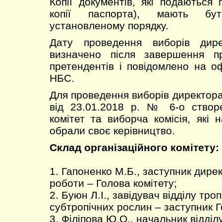
Копії документів, які подаються 
копії паспорта), мають бу
установленому порядку.
Дату проведення виборів дир
визначено після завершення п
претендентів і повідомлено на оф
НБС.
Для проведення виборів директора
від 23.01.2018 р. № 6-о створе
комітет та виборча комісія, які 
обрали своє керівництво.
Склад організаційного комітету:
1. Гапоненко М.Б., заступник дире
роботи – Голова комітету;
2. Буюн Л.І., завідувач відділу троп
субтропічних рослин – заступник Г
3. Філіпова Ю.О., начальник відділ