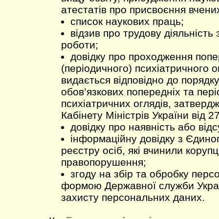
атестатів про присвоєння вчени
список наукових праць;
відзив про трудову діяльність 
роботи;
довідку про проходження поп
(періодичного) психіатричного о
видається відповідно до порядк
обов’язкових попередніх та пер
психіатричних оглядів, затверд
Кабінету Міністрів України від 
довідку про наявність або відс
інформаційну довідку з Єдино
реєстру осіб, які вчинили корупц
правопорушення;
згоду на збір та обробку перс
формою Державної служби Украї
захисту персональних даних.