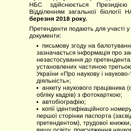
НБС здійснюється Президіє
Відділенням загальної біології 
березня 2018 року.
Претенденти подають для участі у 
документи:
письмову згоду на балотування
зазначається інформація про з
незастосування до претендента
установлених частиною третьою
України «Про наукову і науково-
діяльність»;
анкету наукового працівника (
обліку кадрів) з фотокарткою;
автобіографію;
копії ідентифікаційного номер
першої сторінки паспорта (засв
претендентом), трудової книжки
вищу освіту, присудження науко