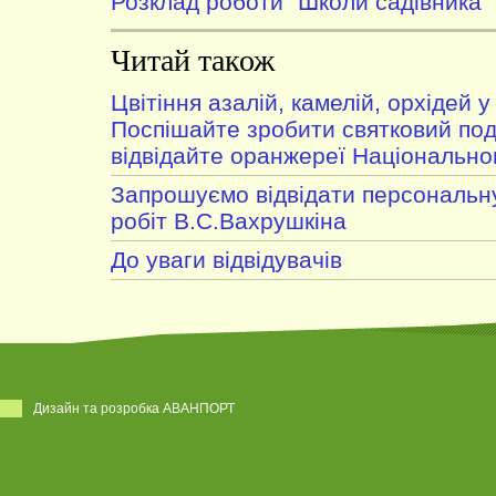
Розклад роботи "Школи садівника"
Читай також
Цвітіння азалій, камелій, орхідей 
Поспішайте зробити святковий под
відвідайте оранжереї Національно
Запрошуємо відвідати персональну
робіт В.С.Вахрушкіна
До уваги відвідувачів
Дизайн та розробка АВАНПОРТ