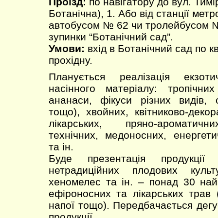
Проїзд:
по навігатору до вул. Тимі
Ботанічна), 1. Або від станції мет
автобусом № 62 чи тролейбусом №
зупинки “Ботанічний сад”.
Умови:
вхід в Ботанічний сад по к
прохідну.
Планується реалізація екзот
насінного матеріалу: тропічних
ананаси, фікуси різних видів, о
тощо), хвойних, квітниково-декор
лікарських, пряно-ароматичн
технічних, медоносних, енергет
та ін.
Буде презентація продукції
нетрадиційних плодових культ
хеномелес та ін. – понад 30 най
ефіроносних та лікарських трав (
напої тощо). Передбачається дегу
продукції.