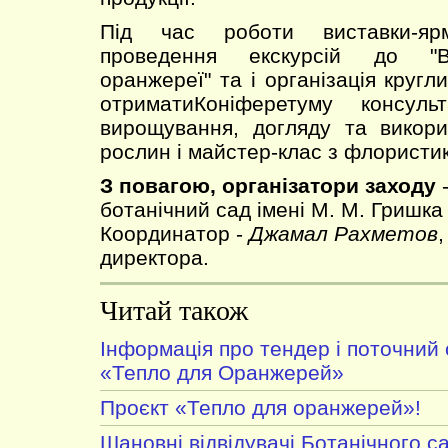
Під час роботи виставки-ярм
проведення екскурсій до "Ве
оранжереї" та і організація кругл
отриматиКоніферетуму консуль
вирощування, догляду та викори
рослин і майстер-клас з флористик
З повагою, організатори заходу
-
ботанічний сад імені М. М. Гришка
Координатор -
Джамал Рахметов
,
директора.
Читай також
Інформація про тендер і поточний 
«Тепло для Оранжерей»
Проєкт «Тепло для оранжерей»!
Шановні відвідувачі Ботанічного с