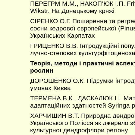
ПЕРЕГРМ М.М., НАКОП’ЮК І.П. Fritil
Wikstr. На Донецькому кряжі
СІРЕНКО О.Г. Поширення та регрес
сосни кедрової європейської (Pinus
Українських Карпатах
ГРИЦЕНКО В.В. Інтродукційні попу
лучно-степових культурфітоценоз
Теорія, методи і практичні аспек
рослин
ДОРОШЕНКО О.К. Підсумки інтродукц
умовах Києва
ТЕРМЕНА В.К., ДАСКАЛЮК І.І. Ма
адаптаційних здатностей Syringa p
ХАРЧИШИН В.Т. Природна дендр
Українського Полісся як джерело 
культурної дендрофлори регіону