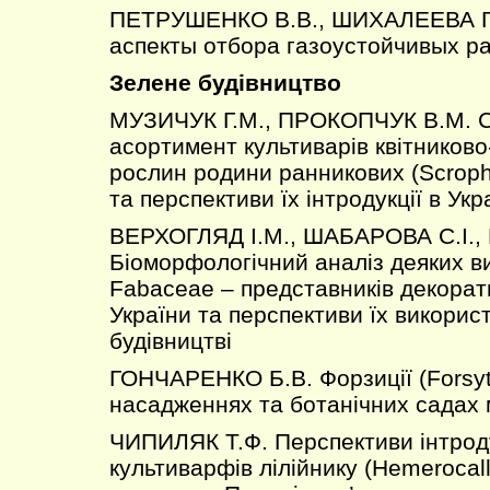
ПЕТРУШЕНКО В.В., ШИХАЛЕЕВА Г.
аспекты отбора газоустойчивых р
Зелене будівництво
МУЗИЧУК Г.М., ПРОКОПЧУК В.М. С
асортимент культиварів квітников
рослин родини ранникових (Scrophu
та перспективи їх інтродукції в Укр
ВЕРХОГЛЯД І.М., ШАБАРОВА С.І.
Біоморфологічний аналіз деяких в
Fabaceae – представників декора
України та перспективи їх викорис
будівництві
ГОНЧАРЕНКО Б.В. Форзиції (Forsyth
насадженнях та ботанічних садах 
ЧИПИЛЯК Т.Ф. Перспективи інтроду
культиварфів лілійнику (Hemerocall