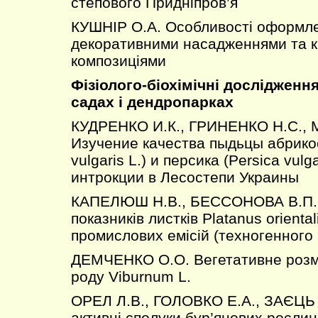
степового Придніпров’я
КУШНІР О.А. Особливості оформл
декоративними насадженнями та к
композиціями
Фізіолого-біохімічні дослідженн
садах і дендропарках
КУДРЕНКО И.К., ГРИНЕНКО Н.С., 
Изучение качества пыдьцы абрико
vulgaris L.) и персика (Persica vulga
интрокции в Лесостепи Украины
КАПЕЛЮШ Н.В., БЕССОНОВА В.П. 
показників листків Platanus orientali
промислових емісій (техногенного
ДЕМЧЕНКО О.О. Вегетативне розм
роду Viburnum L.
ОРЕЛ Л.В., ГОЛОВКО Е.А., ЗАЄЦЬ 
активні сполуки бур’янових рослин