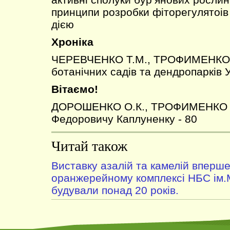
принципи розробки фіторегулятоів
дією
Хроніка
ЧЕРЕВЧЕНКО Т.М., ТРОФИМЕНКО Н
ботанічних садів та дендропарків 
Вітаємо!
ДОРОШЕНКО О.К., ТРОФИМЕНКО Н
Федоровичу Каплуненку - 80
Читай також
Виставку азалій та камелій вперше
оранжерейному комплексі НБС ім.
будували понад 20 років.