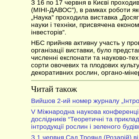
З 16 по 17 червня в Києві проходи
(МІНІ-ДАВОС”), в рамках роботи як
„Наука” проходила виставка „Дося
науки і техніки, присвячена екон
інвесторів”.
НБС прийняв активну участь у про
організації виставки, було предст
численні експонати та науково-тех
сорти овочевих та плодових культу
декоративних рослин, органо-міне
Читай також
Вийшов 2-ий номер журналу „Інтро
V Міжнародна наукова конференці
дослідників “Теоретичні та приклад
інтродукції рослин і зеленого будів
З 1 червня Сад Троянд (Розарій) в