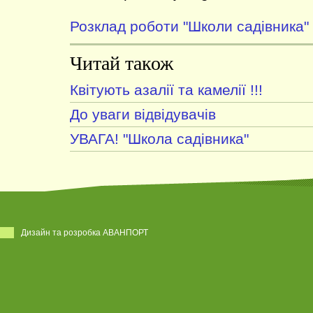
Розклад роботи "Школи садівника"
Читай також
Квітують азалії та камелії !!!
До уваги відвідувачів
УВАГА! "Школа садівника"
Дизайн та розробка АВАНПОРТ