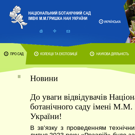
Новини
До уваги відвідувачів Націо
ботанічного саду імені М.М
України!
В зв’язку з проведенням технічни
липня 2023 року «Розарій» буде з