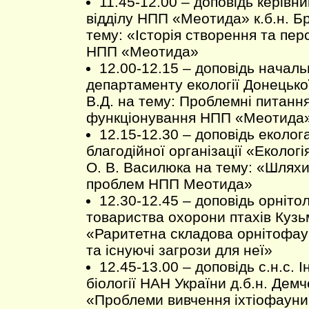
11.45-12.00 – доповідь керівн
відділу НПП «Меотида» к.б.н. Бр
тему: «Історія створення та пер
НПП «Меотида»
12.00-12.15 – доповідь началь
департаменту екології Донецьк
В.Д. на тему: Проблемні питання
функціонування НПП «Меотида
12.15-12.30 – доповідь еколо
благодійної організації «Еколо
О. В. Василюка на тему: «Шлях
проблем НПП Меотида»
12.30-12.45 – доповідь орніто
товариства охорони птахів Кузь
«Раритетна складова орнітофа
та існуючі загрози для неї»
12.45-13.00 – доповідь с.н.с. 
біології НАН України д.б.н. Демч
«Проблеми вивчення іхтіофаун