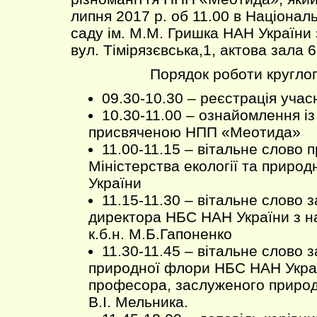
липня 2017 р. об 11.00 в Націона
саду ім. М.М. Гришка НАН України 
вул. Тімірязєвська,1, актова зала 6
Порядок роботи круглог
09.30-10.30 – реєстрація учас
10.30-11.00 – ознайомлення і
присвяченою НПП «Меотида»
11.00-11.15 – вітальне слово 
Міністерства екології та природ
України
11.15-11.30 – вітальне слово 
директора НБС НАН України з на
к.б.н. М.Б.Гапоненко
11.30-11.45 – вітальне слово з
природної флори НБС НАН Украї
професора, заслуженого приро
В.І. Мельника.