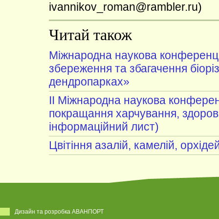
ivannikov_roman@rambler.ru)
Читай також
Міжнародна наукова конференці
збереження та збагачення біоріз
дендропарках»
II Міжнародна наукова конферен
покращання харчування, здоров'
інформаційний лист)
Цвітіння азалій, камелій, орхіде
Дизайн та розробка АВАНПОРТ