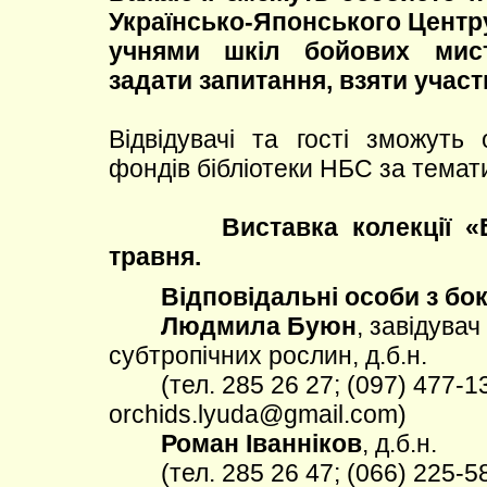
Українсько-Японського Центру
учнями шкіл бойових мист
задати запитання, взяти участ
Відвідувачі та гості зможуть
фондів бібліотеки НБС за темат
Виставка колекції «Бон
травня.
Відповідальні особи з бок
Людмила Буюн
, завідувач
субтропічних рослин, д.б.н.
(тел. 285 26 27; (097) 477-13-
orchids.lyuda@gmail.com)
Роман Іванніков
, д.б.н.
(тел. 285 26 47; (066) 225-58-