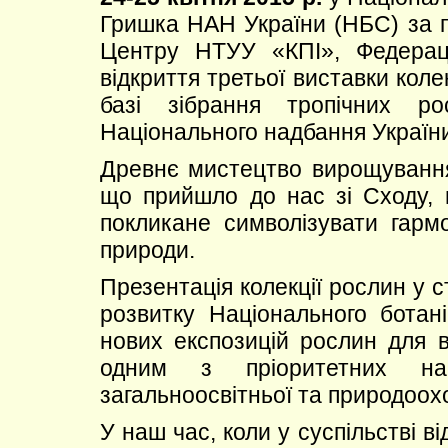
Гришка НАН України (НБС) за п
Центру НТУУ «КПІ», Федераці
відкриття третьої виставки коле
базі зібрання тропічних 
Національного надбання Україн
Древнє мистецтво вирощування
що прийшло до нас зі Сходу, 
покликане символізувати гарм
природи.
Презентація колекції рослин у 
розвитку Національного ботані
нових експозицій рослин для 
одним з пріоритетних на
загальноосвітньої та природоох
У наш час, коли у суспільстві в