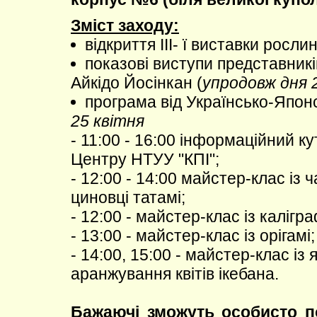
Зміст заходу:
відкриття ІІІ- ї виставки росли
показові виступи представник
Айкідо Йосінкан (
упродовж дня 
програма від Українсько-Япон
25 квітня
- 11:00 - 16:00 інформаційний к
Центру НТУУ "КПІ";
- 12:00 - 14:00 майстер-клас із ч
циновці татамі;
- 12:00 - майстер-клас із калігра
- 13:00 - майстер-клас із орігамі;
- 14:00, 15:00 - майстер-клас із
аранжування квітів ікебана.
Бажаючі зможуть особисто п