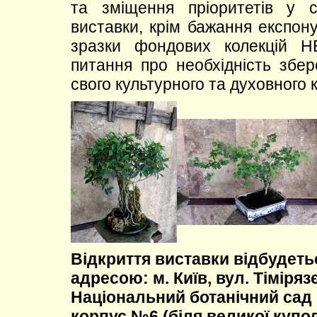
та зміщення пріоритетів у с
виставки, крім бажання експон
зразки фондових колекцій 
питання про необхідність збер
свого культурного та духовного к
Відкриття виставки відбудеться
адресою: м. Київ, вул. Тімірязє
Національний ботанічний сад 
корпус №6 (біля великої купол