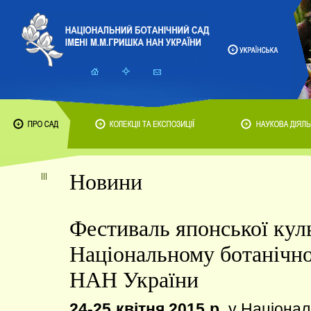
Новини
Фестиваль японської кул
Національному ботанічн
НАН України
24-25 квітня 2015 р.
у Націонал