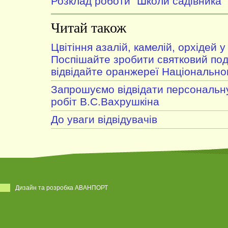
Розклад роботи "Школи садівника"
Читай також
Цвітіння азалій, камелій, орхідей 
Поспішайте зробити святковий под
відвідайте оранжереї Національно
Запрошуємо відвідати персональну
робіт В.С.Вахрушкіна
До уваги відвідувачів
Дизайн та розробка АВАНПОРТ