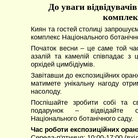
До уваги відвідувачі
комплек
Киян та гостей столиці запрошує
комплекс Національного ботанічно
Початок весни – це саме той час
азалій та камелій співпадає з 
орхідей цимбідіумів.
Завітавши до експозиційних оранж
матимете унікальну нагоду отр
насолоду.
Поспішайте зробити собі та с
подарунок – відвідайте о
Національного ботанічного саду.
Час роботи експозиційних оран
Середа-п'ятниця: 10:00-17:00 (вхід