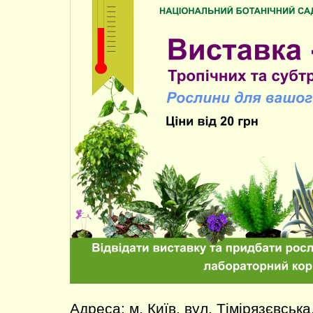
Адреса: м. Київ, вул. Тімірязєвська