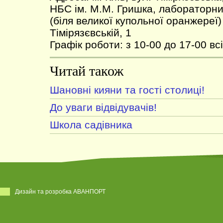
НБС ім. М.М. Гришка, лабораторн
(біля великої купольної оранжереї
Тімірязєвській, 1
Графік роботи: з 10-00 до 17-00 всі
Читай також
Шановні кияни та гості столиці!
До уваги відвідувачів!
Школа садівника
Дизайн та розробка АВАНПОРТ