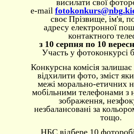
висилати свої фотор
e-maіl
foto
konkurs
@
nbg
.
ki
своє Прізвище, ім'я, п
адресу електронної пош
контактного тел
з 10 серпня по 10 верес
Участь у фотоконкурсі 
Конкурсна комісія залишає
відхилити фото, зміст як
межі морально-етичних н
мобільними телефонами з 
зображення, незфок
незбалансовані за кольоро
тощо.
НБС відбере 10 фоторобі