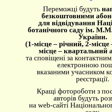
Переможці будуть
наг
безкоштовними або
для відвідування Нац
ботанічного саду ім. М
України.
(
1-місце – річний, 2-місце 
місце – квартальний 
та сповіщені за контактни
електронною по
вказаними учасником к
реєстрації.
Кращі фотороботи
з
по
авторів будуть ро
на
web
-
сайті Національно