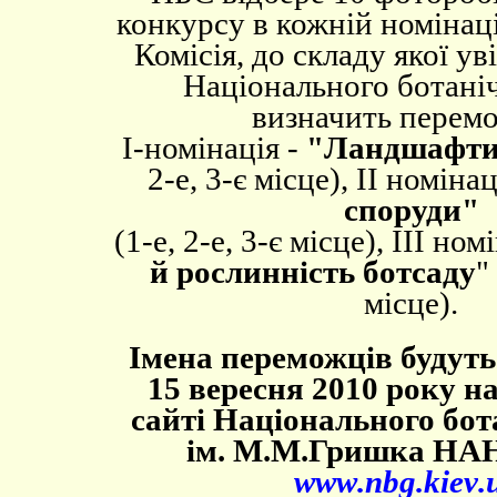
конкурсу в кожній номінаці
Комісія, до складу якої ув
Національного ботаніч
визначить перемо
І-номінація -
"Ландшафти
2-е, 3-є місце), ІІ номінац
споруди"
(1-е, 2-е, 3-є місце), ІІІ ном
й рослинність ботсаду
"
місце).
Імена переможців будуть
15 вересня 2010 року н
сайті Національного бот
ім. М.М.Гришка НА
www
.
nbg
.
kiev
.