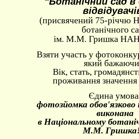
"Ботанічний сад в 
відвідувачі
(присвячений 75-річчю Н
ботанічного с
ім. М.М. Гришка НАН
Взяти участь у фотоконку
який бажаючи
Вік, стать, громадянст
проживання значення 
Єдина умова
фотозйомка обов'язково
виконана
в Національному ботаніч
М.М. Гришка!