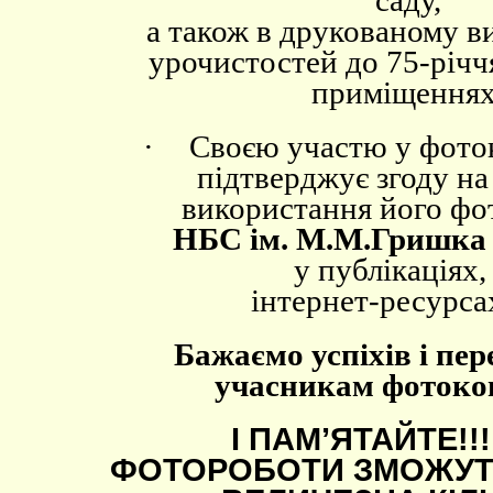
саду,
а також в друкованому ви
урочистостей до 75-річч
приміщеннях
·
Своєю участю у фото
підтверджує згоду н
використання його фо
НБС ім. М.М.Гришка
у публікаціях,
інтернет-ресурса
Бажаємо успіхів і пер
учасникам фотоко
І ПАМ’ЯТАЙТЕ!!
ФОТОРОБОТИ ЗМОЖУТ