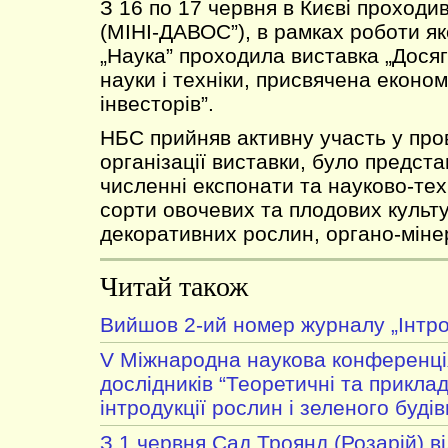
З 16 по 17 червня в Києві проходи
(МІНІ-ДАВОС”), в рамках роботи як
„Наука” проходила виставка „Дося
науки і техніки, присвячена екон
інвесторів”.
НБС прийняв активну участь у про
організації виставки, було предст
численні експонати та науково-тех
сорти овочевих та плодових культу
декоративних рослин, органо-міне
Читай також
Вийшов 2-ий номер журналу „Інтро
V Міжнародна наукова конференці
дослідників “Теоретичні та приклад
інтродукції рослин і зеленого будів
З 1 червня Сад Троянд (Розарій) в