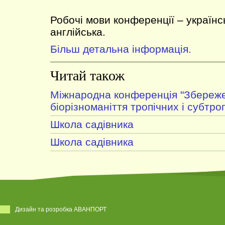
Робочі мови конференції – українсь
англійська.
Більш детальна інформація.
Читай також
Міжнародна конференція "Збереж
біорізноманіття тропічних і субтро
Школа садівника
Школа садівника
Дизайн та розробка АВАНПОРТ