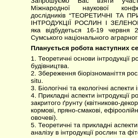
Запрошуємо Вас взяти учас
Міжнародної наукової конф
дослідників “ТЕОРЕТИЧНІ ТА П
ІНТРОДУКЦІЇ РОСЛИН І ЗЕЛЕНО
яка відбудеться 16-19 червня 
Сумського національного аграрног
Планується робота наступних се
1. Теоретичні основи інтродукції р
будівництва.
2. Збереження біорізноманіття росл
situ.
3. Біологічні та екологічні аспекти 
4. Прикладні аспекти інтродукції р
закритого ґрунту (квітниково-декор
кормові, пряно-смакові, ефіроолійні
овочеві).
5. Теоретичні та прикладні аспект
аналізу в інтродукції рослин та фіт