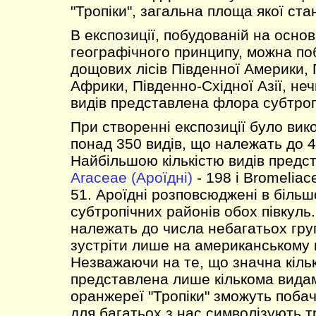
"Тропіки", загальна площа якої ста
В експозиції, побудованій на основ
географічного принципу, можна п
дощових лісів Південної Америки, 
Африки, Південно-Східної Азії, н
видів представлена флора субтропі
При створенні експозиції було ви
понад 350 видів, що належать до 4
Найбільшою кількістю видів предс
Araceae (Ароїдні)
- 198 і Bromeliac
51. Ароїдні розповсюджені в більш
субтропічних районів обох півкуль
належать до числа небагатьох гру
зустріти лише на американському 
Незважаючи на те, що значна кіль
представлена лише кількома видами
оранжереї "Тропіки" зможуть побач
для багатьох з нас символізують тр