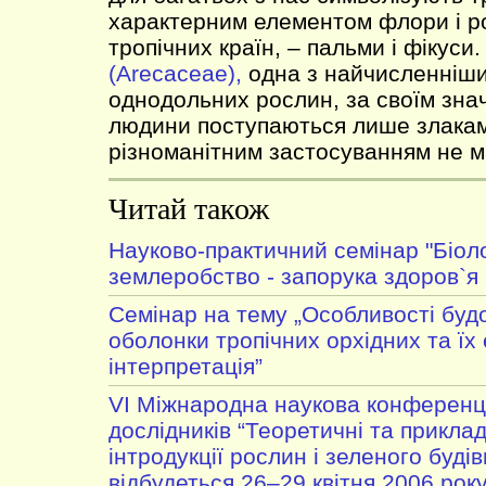
характерним елементом флори і р
тропічних країн, – пальми і фікуси
(Arecaceae),
одна з найчисленніш
однодольних рослин, за своїм зна
людини поступаються лише злакам
різноманітним застосуванням не м
Читай також
Науково-практичний семінар "Біол
землеробство - запорука здоров`я 
Cемінар на тему „Особливості будо
оболонки тропічних орхідних та їх 
інтерпретація”
VІ Міжнародна наукова конференц
дослідників “Теоретичні та приклад
інтродукції рослин і зеленого буді
відбудеться 26–29 квітня 2006 року