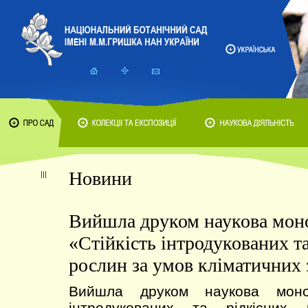
Новини
Вийшла друком наукова мон
«Стійкість інтродукованих та
рослин за умов кліматичних 
Вийшла друком наукова моног
інтродукованих та рідкісних