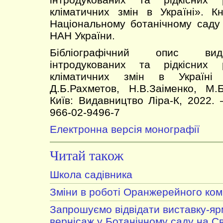
кліматичних змін в Україні». К
Національному ботанічному саду
НАН України.
Бібліографічний опис вида
інтродукованих та рідкісних
кліматичних змін в Україні
Д.Б.Рахметов, Н.В.Заіменко, М.
Київ: Видавництво Ліра-К, 2022. 
966-02-9496-7
Електронна версія монографії
Читай також
Школа садівника
Зміни в роботі Оранжерейного ком
Запрошуємо відвідати виставку-я
вернісаж у Ботанічному саду на С