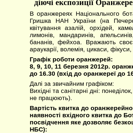
діючі експозиції Оранжер
В оранжереях Національного бота
Гришка НАН України (на Печер
квітування азалій, орхідей, кам
лимонів, мандаринів, апельсинів
бананів, фейхоа. Вражають сво
араукарії, волемія, цикаси, фікуси
Графік роботи оранжерей:
8, 9, 10, 11 березня 2012р. оран
до 16.30 (вхід до оранжереї до 16
Далі за звичайним графіком:
Вихідні та санітарні дні: понеділок
не працюють).
Вартість квитка до оранжерейно
наявності вхідного квитка до Бо
посвідчення яке дозволяє безко
НБС):