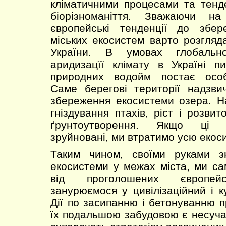
кліматичними процесами та тенд
біорізноманіття. Зважаючи н
європейські тенденції до збе
міських екосистем варто розгляд
України. В умовах глобально
аридизацїї клімату в Україні п
природних водойм постає особ
Саме берегові території надзви
збереження екосистеми озера. Н
гніздування птахів, ріст і розви
ґрунтоутворення. Якщо ці т
зруйновані, ми втратимо усю екос
Таким чином, своїми руками з
екосистеми у межах міста, ми са
від проголошених європейс
занурюємося у цивілізаційний і к
Дії по засипанню і бетонуванню п
їх подальшою забудовою є несуча