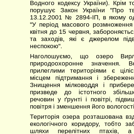
Водного кодексу України). Крім т
порушує Закон України "Про тв
13.12.2001 № 2894-ІП, в якому о
"У період масового розмноження
квітня до 15 червня, забороняєть
та заходів, які є джерелом пі
неспокою".
Наголошуємо, що озеро Вир
природоохоронне значення. 
прилеглими територіями є цілі
місцем підтримання і збереженн
Знищення мілководдя і прибер
призведе до істотного збільш
речовин у ґрунті і повітрі, підв
повітря і зменшення його вологості
Територія озера розташована вз
екологічного коридору, тобто заб
шляхи перелітних птахів, 