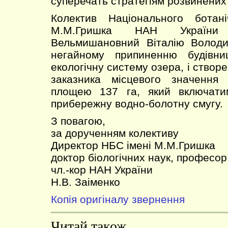
суперечать стратегіям розвинених к
Колектив Національного ботан
М.М.Гришка НАН України
Вельмишановний Віталію Володи
негайному припиненню будівни
екологічну систему озера, і ство
заказника місцевого значення
площею 137 га, який включати
прибережну водно-болотну смугу.
З повагою,
за дорученням колективу
Директор НБС імені М.М.Гришка
доктор біологічних наук, професор
чл.-кор НАН України
Н.В. Заіменко
Копія оригіналу звернення
Читай також