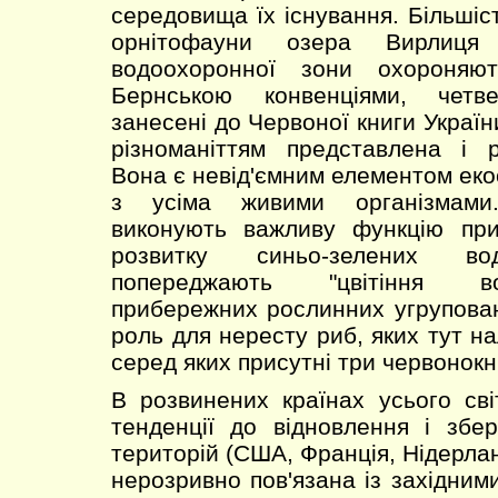
середовища їх існування. Більшіст
орнітофауни озера Вирлиця
водоохоронної зони охороняю
Бернською конвенціями, четв
занесені до Червоної книги Украї
різноманіттям представлена і р
Вона є невід'ємним елементом еко
з усіма живими організмами
виконують важливу функцію при
розвитку синьо-зелених во
попереджають "цвітіння во
прибережних рослинних угрупован
роль для нересту риб, яких тут на
серед яких присутні три червонокн
В розвинених країнах усього сві
тенденції до відновлення і збе
територій (США, Франція, Нідерлан
нерозривно пов'язана із західним