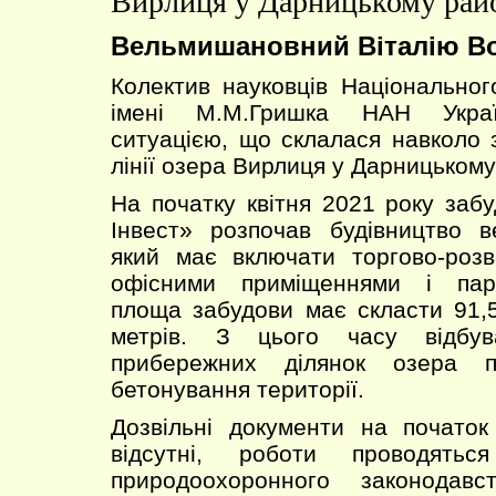
Вирлиця у Дарницькому райо
Вельмишановний Віталію В
Колектив науковців Національног
імені М.М.Гришка НАН Украї
ситуацією, що склалася навколо 
лінії озера Вирлиця у Дарницькому
На початку квітня 2021 року заб
Інвест» розпочав будівництво в
який має включати торгово-роз
офісними приміщеннями і парк
площа забудови має скласти 91,
метрів. З цього часу відбув
прибережних ділянок озера п
бетонування території.
Дозвільні документи на початок
відсутні, роботи проводять
природоохоронного законодав