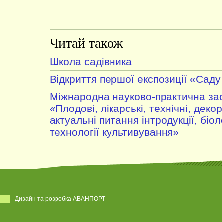
Читай також
Школа садівника
Відкриття першої експозиції «Саду
Міжнародна науково-практична за
«Плодові, лікарські, технічні, деко
актуальні питання інтродукції, біоло
технології культивування»
Дизайн та розробка АВАНПОРТ