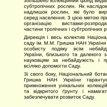
збільшено колекційний фонд видів і
субтропічних рослин. Як наслідо
надлишок рослин, які було вир
серед населення. З цією метою пр
організацію виставки-розпро
частини тропічних і субтропічних 
Дирекція і весь колектив Націона
саду ім. М.М. Гришка НАН Україн
особисту подяку всім небайд
України, близького та далекого з
науковцям за небайдужість і 
всіляко допомогти Саду.
Зі свого боку, Національний бота
Гришка НАН України гаранту
примноження унікальних колекці
та відкритого ґрунту і намага
забезпечувати розвиток Саду.