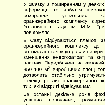
У зв’язку з поширенням у деяких
інформації та набуття широко
розпродаж унікальних ко
оранжерейного комплексу дирек
ботанічного саду ім. М.М. Гр
повідомляє:
В Саду відбуваються планові за
оранжерейного комплексу до з
оптимізації колекцій рослин закри
зменшення енергозатрат та вит
платежі. Передбачена на зимовий 
2
350-400 м
виробничих площ теп
дозволить стабільно утримувати
колекції рослин оранжерейного ко
тих, які відкриті відвідувачам.
За останні декілька років фа
успішно поповнено, розмноже