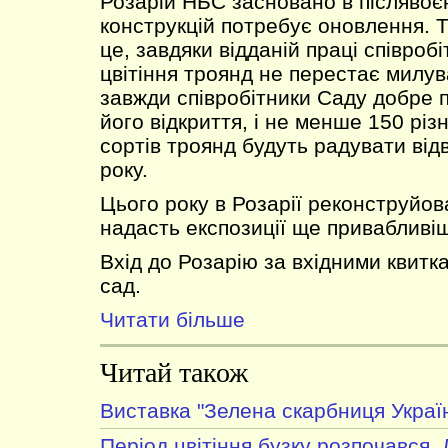
Розарій НБС засновано в післявоєн
конструкцій потребує оновлення. 
це, завдяки відданій праці співробі
цвітіння троянд не перестає милува
завжди співробітники Саду добре 
його відкриття, і не менше 150 рі
сортів троянд будуть радувати відв
року.
Цього року в Розарії реконструйо
надасть експозиції ще привабливіш
Вхід до Розарію за вхідними квитк
сад.
Читати більше
Читай також
Виставка "Зелена скарбниця Украї
Період цвітіння бузку розпочався.