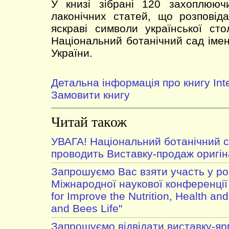
У книзі зібрані 120 захоплюю
лаконічних статей, що розповід
яскраві символи української ст
Національний ботанічний сад іме
України.
Детальна інформація про книгу Inte
Замовити книгу
Читай також
УВАГА! Національний ботанічний 
проводить Виставку-продаж оригі
Запрошуємо Вас взяти участь у роб
Міжнародної наукової конференції 
for Improve the Nutrition, Health an
and Bees Life"
Запрошуємо відвідати виставку-я