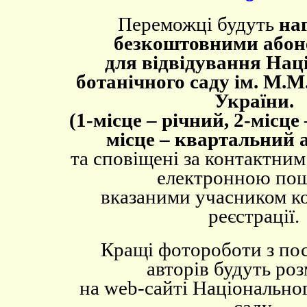
Переможці будуть
наг
безкоштовними або
для відвідування Нац
ботанічного саду ім. М
України.
(
1-місце – річний, 2-місце 
місце – квартальний 
та сповіщені за контактни
електронною по
вказаними учасником к
реєстрації.
Кращі фотороботи
з
по
авторів будуть ро
на
web
-
сайті Національно