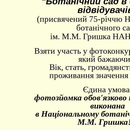
"Ботанічний сад в 
відвідувачі
(присвячений 75-річчю Н
ботанічного с
ім. М.М. Гришка НАН
Взяти участь у фотоконку
який бажаючи
Вік, стать, громадянст
проживання значення 
Єдина умова
фотозйомка обов'язково
виконана
в Національному ботаніч
М.М. Гришка!