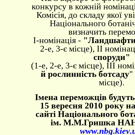
конкурсу в кожній номінаці
Комісія, до складу якої ув
Національного ботаніч
визначить перемо
І-номінація -
"Ландшафти
2-е, 3-є місце), ІІ номінац
споруди"
(1-е, 2-е, 3-є місце), ІІІ ном
й рослинність ботсаду
"
місце).
Імена переможців будуть
15 вересня 2010 року н
сайті Національного бот
ім. М.М.Гришка НА
www
.
nbg
.
kiev
.