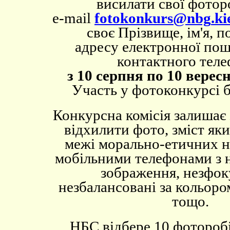
висилати свої фотор
e-maіl
foto
konkurs
@
nbg
.
ki
своє Прізвище, ім'я, п
адресу електронної пош
контактного тел
з 10 серпня по 10 верес
Участь у фотоконкурсі 
Конкурсна комісія залишає
відхилити фото, зміст як
межі морально-етичних н
мобільними телефонами з 
зображення, незфок
незбалансовані за кольоро
тощо.
НБС відбере 10 фоторобі