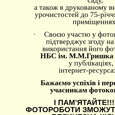
саду,
а також в друкованому ви
урочистостей до 75-річч
приміщеннях
·
Своєю участю у фото
підтверджує згоду н
використання його фо
НБС ім. М.М.Гришка
у публікаціях,
інтернет-ресурса
Бажаємо успіхів і пер
учасникам фотоко
І ПАМ’ЯТАЙТЕ!!
ФОТОРОБОТИ ЗМОЖУТ