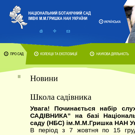
Новини
Школа садівника
Увага! Починається набір сл
САДІВНИКА” на базі Національ
саду (НБС) ім.М.М.Гришка НАН У
В період з 7 жовтня по 15 гру