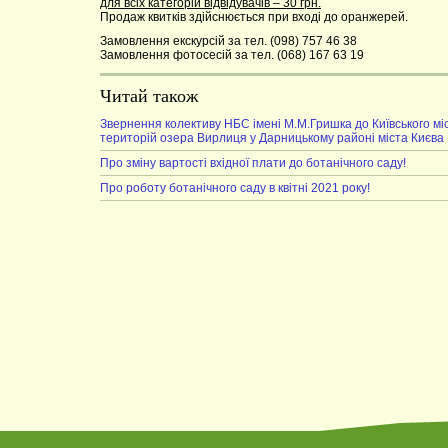
для всіх категорій відвідувачів – 30 грн.
Продаж квитків здійснюється при вході до оранжерей.
Замовлення екскурсій за тел. (098) 757 46 38
Замовлення фотосесій за тел. (068) 167 63 19
Читай також
Звернення колективу НБС імені М.М.Гришка до Київського мі
територій озера Вирлиця у Дарницькому районі міста Києва
Про зміну вартості вхідної плати до ботанічного саду!
Про роботу ботанічного саду в квітні 2021 року!