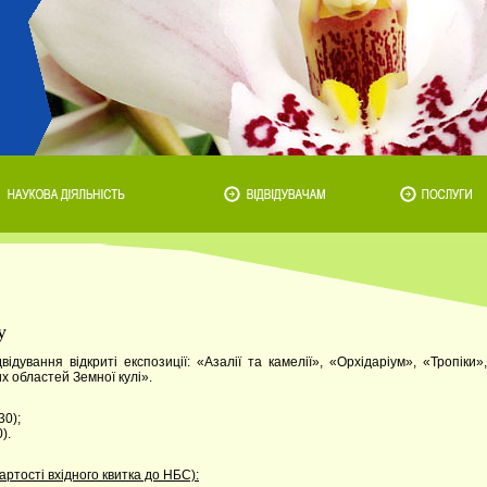
у
дування відкриті експозиції: «Азалії та камелії», «Орхідаріум», «Тропіки»,
х областей Земної кулі».
30);
).
артості вхідного квитка до НБС):