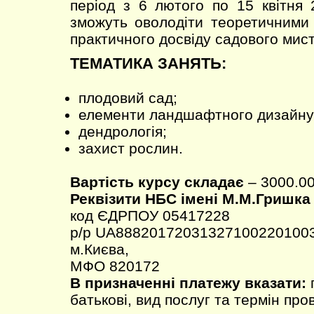
період з 6 лютого по 15 квітня
зможуть оволодіти теоретичними
практичного досвіду садового мис
ТЕМАТИКА ЗАНЯТЬ:
плодовий сад;
елементи ландшафтного дизайну
дендрологія;
захист рослин.
Вартість курсу складає
– 3000.00
Реквізити НБС імені М.М.Гришка
код ЄДРПОУ 05417228
р/р UA888201720313271002201003
м.Києва,
МФО 820172
В призначенні платежу вказати:
п
батькові, вид послуг та термін про