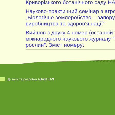
Криворізького ботанічного саду Н
Науково-практичний семінар з агро
„Біологічне землеробство – запору
виробництва та здоров’я нації”
Вийшов з друку 4 номер (останній 
міжнародного наукового журналу "
рослин". Зміст номеру:
Дизайн та розробка АВАНПОРТ