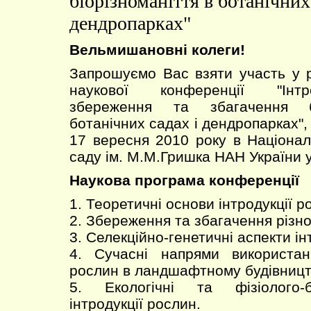
біорізноманіття в ботанічних
дендропарках"
Вельмишановні колеги!
Запрошуємо Вас взяти участь у 
наукової конференції "Інтр
збереження та збагачення бі
ботанічних садах і дендропарках", 
17 вересня 2010 року в Націона
саду ім. М.М.Гришка НАН України у
Наукова програма конференції
1. Теоретичні основи інтродукції р
2. Збереження та збагачення різно
3. Селекційно-генетичні аспекти ін
4. Сучасні напрями використан
рослин в ландшафтному будівницт
5. Екологічні та фізіолого-б
інтродукції рослин.