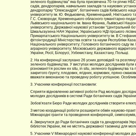
зеленого будівництва” яка була присвячена 70-ти річчю НБС
садів, дендропарків, навчальних закладів та наукових устано
дендропарку “Олександрія”, ботанічних садів Київського нац
університету ім. Ю. Федьковича, Кременецький, Нікітського т
Г.С. Сковороди; Кременецького обласного гуманітарно-педаго
Львівського національного ім. Івана Франка, Львівської Нац
університету, Державної наукової установи “Центральний бота
Шмальгаузена НАН України; Українського НДІ гірського лісівниц
Прикарпатського Національного університету ім. В Стефаника;
фітоінтродукції Міністерства освіти та науки Республіки Ка
Національного університету; Головного ботанічного саду ім
аграрного університету; Московського державного відкритого п
України, Росії, Білорусі, Узбекистану, Казахстану, Польщі.
2. На конференції заслухано 26 усних доповідей та розгляну
зеленого будівництва. У виступах молодих дослідників були 
різноманіття рослин ex situ, in situ, зеленого будівництва т
закритого ґрунту, плодових, ягідних, кормових, пряно-смаков
вважати виконаною та проведену роботу успішною. Особливо 
3. Учасники конференції постановили:
Сприяти відновленню активної роботи Рад молодих дослідни
молодих дослідників в системі Ради ботанічних садів України
Зобов’язати Бюро Ради молодих дослідників створити електро
З метою координації роботи розширити обмін науково-прак
Міжнародні гранти та проведення конференцій, симпозіумів, 
4. Звернутися до Ради ботанічних садів та дендропарків Укр
бібліотек України, які не містять державної таємниці для мол
5. Учасники V Міжнародної наукової конференції молодих досл