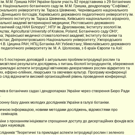
 ім. М.М. Гришка НАН України брали участь 92 представника з 29 ботанічних
в: Національного ботанічного саду ім. М.М. Гришка, дендропарку “Софіївка”,
іонального університету ім. Тараса Шевченко, Чернівецького національного
а Донецького ботсадів; Харківського державного педагогічного університету ім.
гічного інституту ім. Тараса Шевченка, Київського національного аграрного,
іональної академії ветеринарної медицини; Ростовського державного
нічний сад НАН Білорусі”; НПУ ім. Драгоманова; Інституту зоології ім.
тва; Agricultural University of Krakow, Poland; Ботанічного саду ОНУ;
 Української медичної стоматологічної академії; Інституту ботаніки та
захстан; Дніпропетровського Національного університету; Ужгородського
. Н.В. Цицина РАН; НПЦ Ботаніка АН Узбекістану; Миколаївського державного
едагогічного університету ім. М. А. Шолохова, з 6 країн Європи та Азії:
то 5 постерних доповідей з актуальних проблем інтродукції рослин та
висвітлені результати досліджень з питань біології інтродуцентів, збереження
а прикладні аспекти інтродукції квітниково-декоративних рослин відкритого та
их, ефірно-олійних, лікарських та овочевих культур. Програму конференції
слід відзначити високий організаційний рівень проведення конференції.
ків в ботанічних садах і дендропарках України через створення Бюро Ради
.
нну базу даних молодих дослідників України в галузі ботаніки.
тичною інформацією, новими методами досліджень, відомостями про
семінарів.
аїни з проханням ініціювати спрощення доступу до дисертаційних фондів всіх
одих науковців.
ідників “Теоретичні та прикладні аспекти інтродукції рослин і зеленого