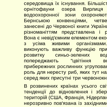
середовища їх існування. Більшіст
орнітофауни озера Вирлиця
водоохоронної зони охороняю
Бернською конвенціями, четв
занесені до Червоної книги Украї
різноманіттям представлена і р
Вона є невід'ємним елементом еко
з усіма живими організмами
виконують важливу функцію при
розвитку синьо-зелених во
попереджають "цвітіння во
прибережних рослинних угрупован
роль для нересту риб, яких тут на
серед яких присутні три червонокн
В розвинених країнах усього сві
тенденції до відновлення і збе
територій (США, Франція, Нідерлан
нерозривно пов'язана із західним