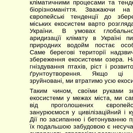
кліматичними процесами та тенд
біорізноманіття. Зважаючи н
європейські тенденції до збе
міських екосистем варто розгляд
України. В умовах глобально
аридизацїї клімату в Україні п
природних водойм постає особ
Саме берегові території надзви
збереження екосистеми озера. Н
гніздування птахів, ріст і розви
ґрунтоутворення. Якщо ці т
зруйновані, ми втратимо усю екос
Таким чином, своїми руками з
екосистеми у межах міста, ми са
від проголошених європейс
занурюємося у цивілізаційний і к
Дії по засипанню і бетонуванню п
їх подальшою забудовою є несуча