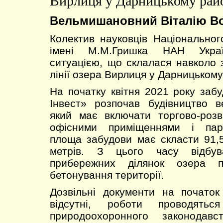
Вирлиця у Дарницькому райо
Вельмишановний Віталію В
Колектив науковців Національног
імені М.М.Гришка НАН Украї
ситуацією, що склалася навколо 
лінії озера Вирлиця у Дарницькому
На початку квітня 2021 року заб
Інвест» розпочав будівництво в
який має включати торгово-роз
офісними приміщеннями і парк
площа забудови має скласти 91,
метрів. З цього часу відбув
прибережних ділянок озера п
бетонування території.
Дозвільні документи на початок
відсутні, роботи проводять
природоохоронного законодав