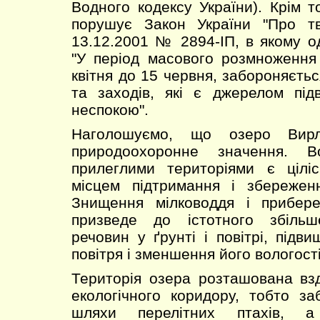
Водного кодексу України). Крім т
порушує Закон України "Про тв
13.12.2001 № 2894-ІП, в якому о
"У період масового розмноження
квітня до 15 червня, забороняєть
та заходів, які є джерелом пі
неспокою".
Наголошуємо, що озеро Вир
природоохоронне значення. 
прилеглими територіями є цілі
місцем підтримання і збереженн
Знищення мілководдя і прибер
призведе до істотного збільш
речовин у ґрунті і повітрі, підв
повітря і зменшення його вологості
Територія озера розташована вз
екологічного коридору, тобто заб
шляхи перелітних птахів, 