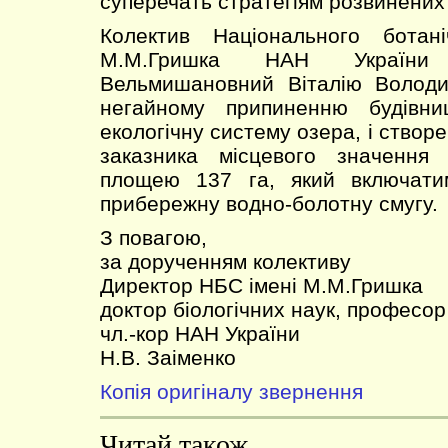
суперечать стратегіям розвинених к
Колектив Національного ботан
М.М.Гришка НАН України
Вельмишановний Віталію Володи
негайному припиненню будівни
екологічну систему озера, і ство
заказника місцевого значення
площею 137 га, який включати
прибережну водно-болотну смугу.
З повагою,
за дорученням колективу
Директор НБС імені М.М.Гришка
доктор біологічних наук, професор
чл.-кор НАН України
Н.В. Заіменко
Копія оригіналу звернення
Читай також