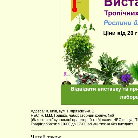
Адреса: м. Київ, вул. Тімірязєвська, 1
НБС ім. М.М. Гришка, лабораторний корпус №6
(біля великої купольної оранжереї) та Магазин НБС по вул. Ті
Графік роботи: з 10-00 до 17-00 всі дні тижня без вихідних.
Читай також